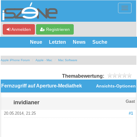
Anmelden
Registrieren
Neue
Letzten
News
Suche
Apple iPhone Forum
Apple - Mac
Mac Software
Themabewertung:
Fernzugriff auf Aperture-Mediathek
Ansichts-Optionen
invidianer
Gast
20.05.2014, 21:25
#1