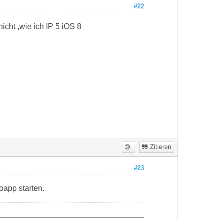
#22
cht ,wie ich IP 5 iOS 8
Zitieren
#23
oapp starten.