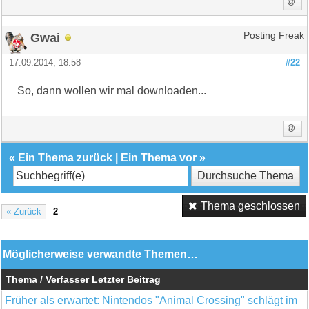
Gwai
Posting Freak
17.09.2014, 18:58
#22
So, dann wollen wir mal downloaden...
«
Ein Thema zurück
|
Ein Thema vor
»
Thema geschlossen
« Zurück
2
Möglicherweise verwandte Themen…
Thema / Verfasser
Letzter Beitrag
Früher als erwartet: Nintendos "Animal Crossing" schlägt im