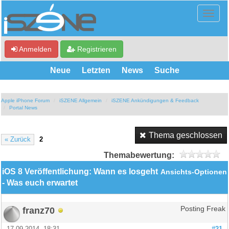
Anmelden
Registrieren
Neue
Letzten
News
Suche
Apple iPhone Forum
iSZENE Allgemein
iSZENE Ankündigungen & Feedback
Portal News
Thema geschlossen
« Zurück
2
Themabewertung:
iOS 8 Veröffentlichung: Wann es losgeht
Ansichts-Optionen
- Was euch erwartet
franz70
Posting Freak
17.09.2014, 18:31
#21