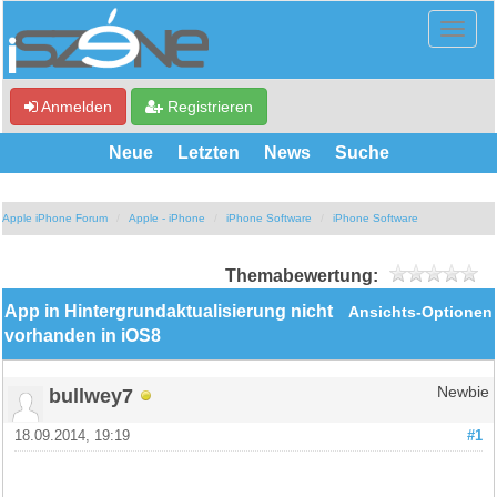
Anmelden
Registrieren
Neue
Letzten
News
Suche
Apple iPhone Forum
Apple - iPhone
iPhone Software
iPhone Software
Themabewertung:
App in Hintergrundaktualisierung nicht
Ansichts-Optionen
vorhanden in iOS8
bullwey7
Newbie
18.09.2014, 19:19
#1