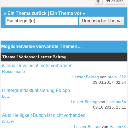
Zitieren
«
Ein Thema zurück
|
Ein Thema vor
»
Möglicherweise verwandte Themen…
Thema / Verfasser
Letzter Beitrag
iCloud Drive nicht mehr vorhanden
Riesenmario
Letzter Beitrag
von
brela1212
09.03.2017, 02:54
Hintergrundaktualisierung Fb app
Lotz
Letzter Beitrag
von
blackout84
09.10.2015, 23:11
Auto Helligkeit Button ist nicht vorhanden
iSlayer
Letzter Beitrag
von
Halber84