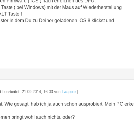
en Firmware ( iOS ) nach erreichen des DFU:
 Taste ( bei Windows) mit der Maus auf Wiederherstellung
ALT Taste !
nster in dem Du zu Deiner geladenen iOS 8 klickst und
zt bearbeitet: 21.09.2014, 16:03 von
Twapple
.)
cht. Wie gesagt, hab ich ja auch schon ausprobiert. Mein PC erk
rnen bringt wohl auch nichts, oder?