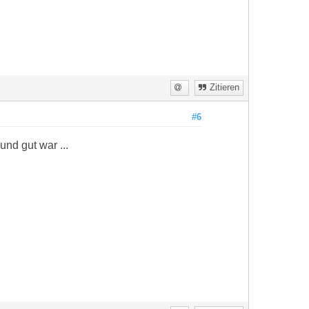
Zitieren
#6
nd gut war ...