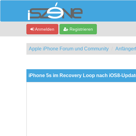
Anmelden
Registrieren
Apple iPhone Forum und Community
Anfänger
0 Bewertung(en) - 0 im Durchschnitt
1
2
3
4
5
iPhone 5s im Recovery Loop nach iOS8-Updat