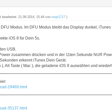
zt bearbeitet: 21.09.2014, 15:44 von
inspi1717
.)
r DFU Modus. Im DFU Modus bleibt das Display dunkel, iTunes 
rekte iOS 8 für Dein 5s.
 den USB.
ower zusammen drücken und in der 11ten Sekunde NUR Power
 Sekunden erkennt iTunes Dein Gerät.
n ), Alt Taste ( Mac ), die geladene iOS 8 auswählen und wiederh
ier:
hread-29469.html
hread-35137.html