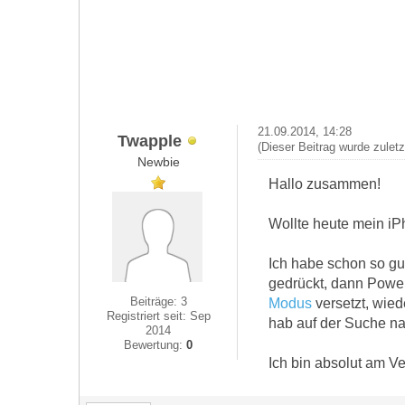
21.09.2014, 14:28
Twapple
(Dieser Beitrag wurde zulet
Newbie
Hallo zusammen!
Wollte heute mein iP
Ich habe schon so g
gedrückt, dann Powe
Beiträge: 3
Modus
versetzt, wied
Registriert seit: Sep
hab auf der Suche na
2014
Bewertung:
0
Ich bin absolut am Ver