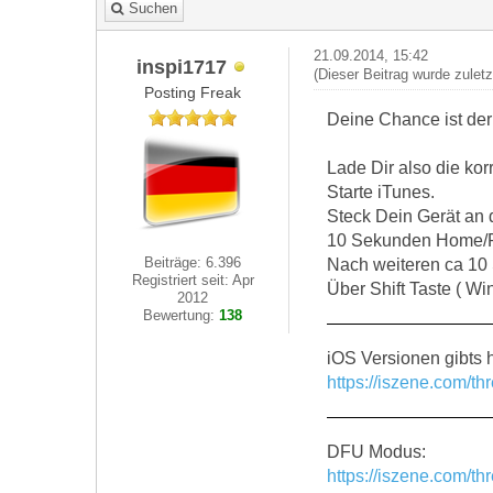
Suchen
21.09.2014, 15:42
inspi1717
(Dieser Beitrag wurde zulet
Posting Freak
Deine Chance ist de
Lade Dir also die kor
Starte iTunes.
Steck Dein Gerät an
10 Sekunden Home/P
Beiträge: 6.396
Nach weiteren ca 10
Registriert seit: Apr
Über Shift Taste ( Wi
2012
Bewertung:
138
iOS Versionen gibts h
https://iszene.com/t
DFU Modus:
https://iszene.com/t