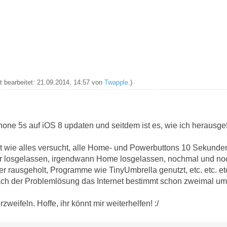
zt bearbeitet: 21.09.2014, 14:57 von
Twapple
.)
hone 5s auf iOS 8 updaten und seitdem ist es, wie ich herausg
ut wie alles versucht, alle Home- und Powerbuttons 10 Sekund
r losgelassen, irgendwann Home losgelassen, nochmal und no
er rausgeholt, Programme wie TinyUmbrella genutzt, etc. etc. et
ch der Problemlösung das Internet bestimmt schon zweimal um
zweifeln. Hoffe, ihr könnt mir weiterhelfen! :/