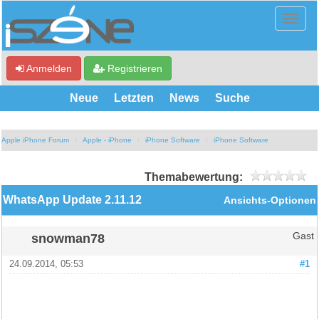
Anmelden
Registrieren
Neue
Letzten
News
Suche
Apple iPhone Forum
Apple - iPhone
iPhone Software
iPhone Software
Themabewertung:
WhatsApp Update 2.11.12
Ansichts-Optionen
snowman78
Gast
24.09.2014, 05:53
#1