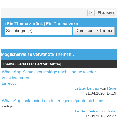
Zitieren
«
Ein Thema zurück
|
Ein Thema vor
»
Möglicherweise verwandte Themen…
Thema / Verfasser
Letzter Beitrag
WhatsApp Kontaktvorschläge nach Update wieder
verschwunden
turtle666
Letzter Beitrag
von
René
21.04.2020, 14:19
WhatsApp funktioniert nach heutigem Update nicht mehr...
vertigo
Letzter Beitrag
von
hoho
14.09.2016, 22:27