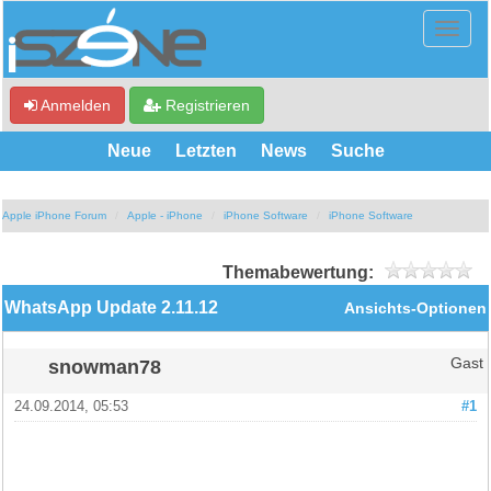
Anmelden
Registrieren
Neue
Letzten
News
Suche
Apple iPhone Forum
Apple - iPhone
iPhone Software
iPhone Software
Themabewertung:
WhatsApp Update 2.11.12
Ansichts-Optionen
snowman78
Gast
24.09.2014, 05:53
#1