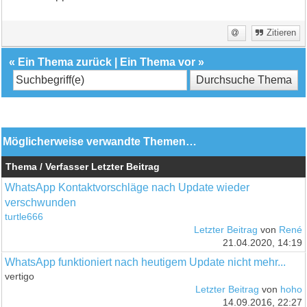
Zitieren
«
Ein Thema zurück
|
Ein Thema vor
»
Möglicherweise verwandte Themen…
Thema / Verfasser
Letzter Beitrag
WhatsApp Kontaktvorschläge nach Update wieder
verschwunden
turtle666
Letzter Beitrag
von
René
21.04.2020, 14:19
WhatsApp funktioniert nach heutigem Update nicht mehr...
vertigo
Letzter Beitrag
von
hoho
14.09.2016, 22:27