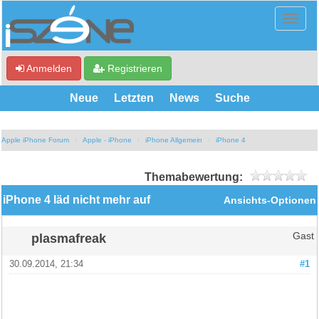
Anmelden
Registrieren
Neue
Letzten
News
Suche
Apple iPhone Forum
Apple - iPhone
iPhone Allgemein
iPhone 4
Themabewertung:
iPhone 4 läd nicht mehr auf
Ansichts-Optionen
plasmafreak
Gast
30.09.2014, 21:34
#1