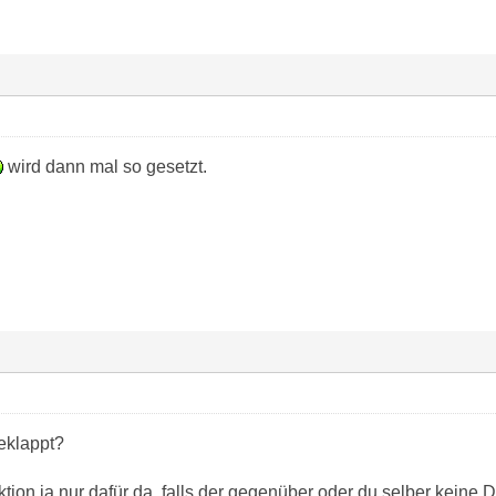
wird dann mal so gesetzt.
eklappt?
nktion ja nur dafür da, falls der gegenüber oder du selber keine