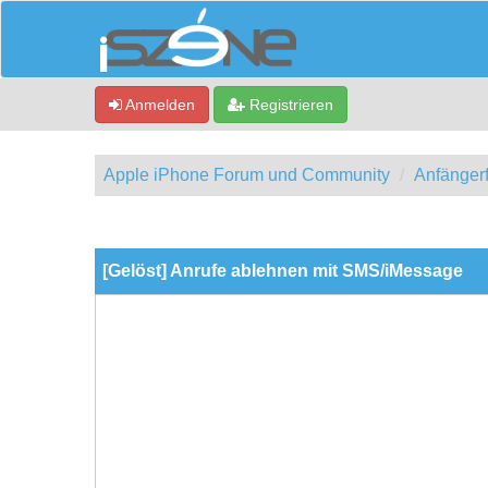
Anmelden
Registrieren
Apple iPhone Forum und Community
Anfänger
0 Bewertung(en) - 0 im Durchschnitt
1
2
3
4
5
[Gelöst] Anrufe ablehnen mit SMS/iMessage