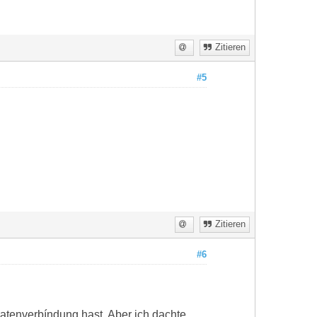
Zitieren
#5
Zitieren
#6
 Datenverbíndung hast. Aber ich dachte