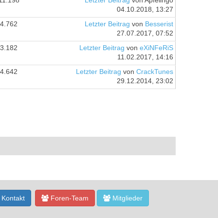
11.198
Letzter Beitrag
von Apfelingo
04.10.2018, 13:27
4.762
Letzter Beitrag
von
Besserist
27.07.2017, 07:52
3.182
Letzter Beitrag
von
eXiNFeRiS
11.02.2017, 14:16
4.642
Letzter Beitrag
von
CrackTunes
29.12.2014, 23:02
Kontakt
Foren-Team
Mitglieder