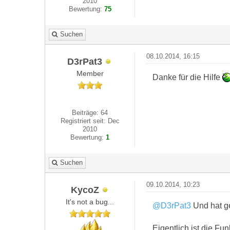
2010
Bewertung:
75
Suchen
08.10.2014, 16:15
D3rPat3
Member
Danke für die Hilfe
Beiträge: 64
Registriert seit: Dec
2010
Bewertung:
1
Suchen
09.10.2014, 10:23
KycoZ
It's not a bug...
@D3rPat3
Und hat g
Eigentlich ist die Fu