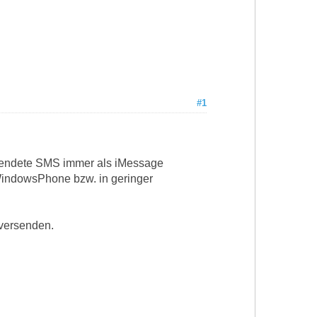
#1
ersendete SMS immer als iMessage
 WindowsPhone bzw. in geringer
 versenden.