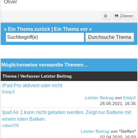
Oliver
Zitieren
«
Ein Thema zurück
|
Ein Thema vor
»
Möglicherweise verwandte Themen…
Thema / Verfasser
Letzter Beitrag
iPad Pro aktiviert oder nicht
EddyX
Letzter Beitrag
von
EddyX
26.05.2021, 16:35
Ipad Air 1 kann nicht geladen werden. Zeigt nur Batterie mit
einem roten Balken.
robert76
Letzter Beitrag
von *Steffen*
02.04.2020, 16:03