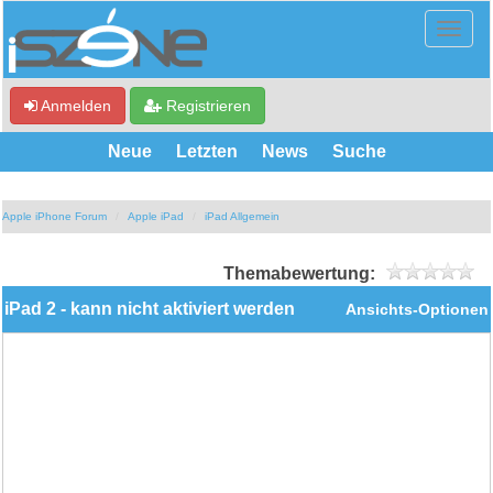
Anmelden
Registrieren
Neue
Letzten
News
Suche
Apple iPhone Forum
Apple iPad
iPad Allgemein
Themabewertung:
iPad 2 - kann nicht aktiviert werden
Ansichts-Optionen