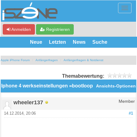
Anmelden
Registrieren
Neue
Letzten
News
Suche
Apple iPhone Forum
Anfängerfragen
Anfängerfragen & Notdienst
Themabewertung:
Iphone 4 werkseinstellungen =bootloop
Ansichts-Optionen
wheeler137
Member
14.12.2014, 20:06
#1