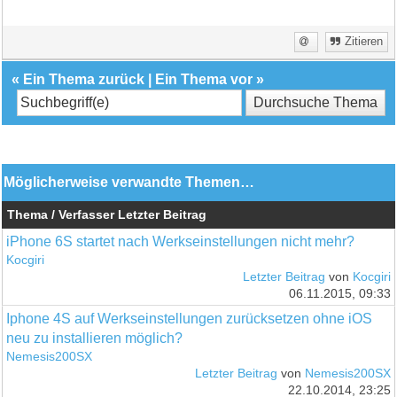
Zitieren
«
Ein Thema zurück
|
Ein Thema vor
»
Möglicherweise verwandte Themen…
Thema / Verfasser
Letzter Beitrag
iPhone 6S startet nach Werkseinstellungen nicht mehr?
Kocgiri
Letzter Beitrag
von
Kocgiri
06.11.2015, 09:33
Iphone 4S auf Werkseinstellungen zurücksetzen ohne iOS
neu zu installieren möglich?
Nemesis200SX
Letzter Beitrag
von
Nemesis200SX
22.10.2014, 23:25