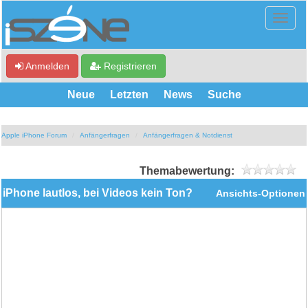
Anmelden
Registrieren
Neue
Letzten
News
Suche
Apple iPhone Forum
Anfängerfragen
Anfängerfragen & Notdienst
Themabewertung:
iPhone lautlos, bei Videos kein Ton?
Ansichts-Optionen