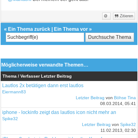
Zitieren
«
Ein Thema zurück
|
Ein Thema vor
»
Möglicherweise verwandte Themen…
Thema / Verfasser
Letzter Beitrag
Lautlos 2x betätigen dann erst lautlos
Eiermann83
Letzter Beitrag
von
Böhse Tina
08.03.2014, 05:41
iphone - lockinfo zeigt das lautlos icon nicht mehr an
Spike32
Letzter Beitrag
von
Spike32
11.02.2013, 02:30