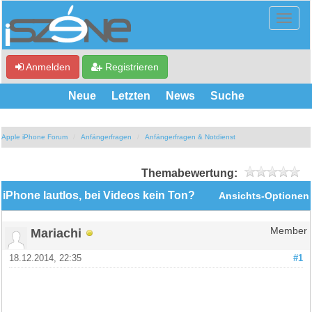
Anmelden
Registrieren
Neue
Letzten
News
Suche
Apple iPhone Forum
Anfängerfragen
Anfängerfragen & Notdienst
Themabewertung:
iPhone lautlos, bei Videos kein Ton?
Ansichts-Optionen
Mariachi
Member
18.12.2014, 22:35
#1