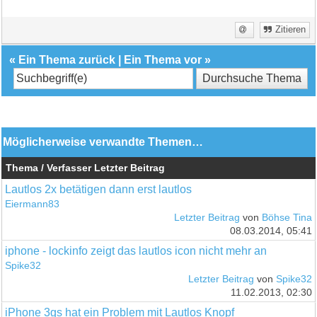
Zitieren
«
Ein Thema zurück
|
Ein Thema vor
»
Möglicherweise verwandte Themen…
Thema / Verfasser
Letzter Beitrag
Lautlos 2x betätigen dann erst lautlos
Eiermann83
Letzter Beitrag
von
Böhse Tina
08.03.2014, 05:41
iphone - lockinfo zeigt das lautlos icon nicht mehr an
Spike32
Letzter Beitrag
von
Spike32
11.02.2013, 02:30
iPhone 3gs hat ein Problem mit Lautlos Knopf