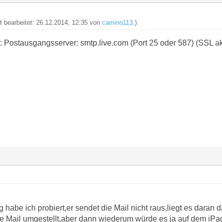
zt bearbeitet: 26.12.2014, 12:35 von
camino113
.)
: Postausgangsserver: smtp.live.com (Port 25 oder 587) (SSL akt
 habe ich probiert,er sendet die Mail nicht raus,liegt es daran 
ve Mail umgestellt,aber dann wiederum würde es ja auf dem iPad 