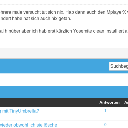
rere male versucht tut sich nix. Hab dann auch den MplayerX 
ndert habe hat sich auch nix getan.
al hinüber aber ich hab erst kürzlich Yosemite clean installiert a
Antworten
A
 mit TinyUmbrella?
1
ieder obwohl ich sie lösche
0