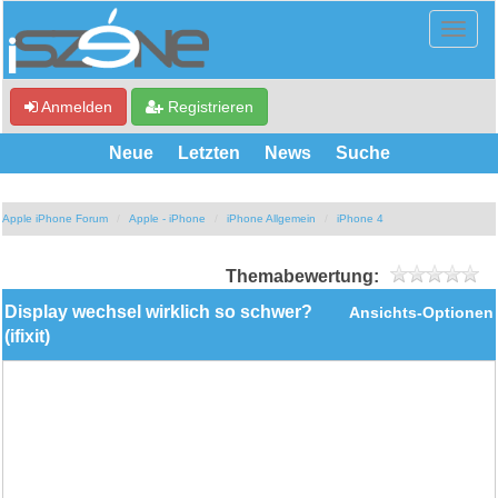
Anmelden
Registrieren
Neue
Letzten
News
Suche
Apple iPhone Forum
Apple - iPhone
iPhone Allgemein
iPhone 4
Themabewertung:
Display wechsel wirklich so schwer?
Ansichts-Optionen
(ifixit)