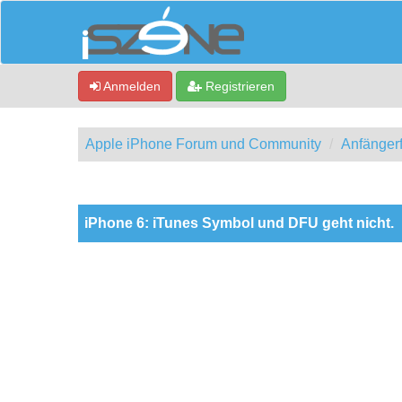
Anmelden
Registrieren
Apple iPhone Forum und Community
Anfänger
0 Bewertung(en) - 0 im Durchschnitt
1
2
3
4
5
iPhone 6: iTunes Symbol und DFU geht nicht.