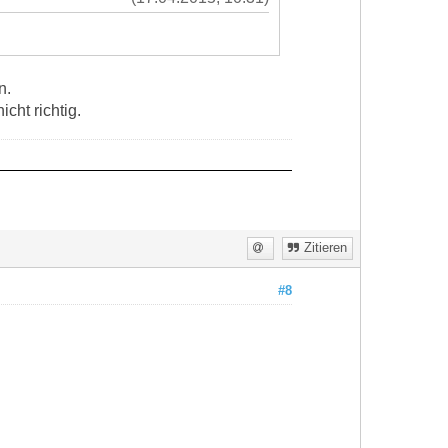
n.
cht richtig.
Zitieren
#8