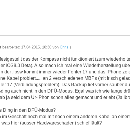
zt bearbeitet: 17.04.2015, 10:30 von
Chris
.)
estgestellt das der Kompass nicht funktioniert (zum wiederholten
rher iOS8.3 Beta). Also mach ich mal eine Wiederherstellung über
n der .ipsw kommt immer wieder Fehler 17 und das iPhone zei
ne Kabel probiert..... an 2 verschiedenen MBPs (mit frisch gela
ler 17 (Verbindungsproblem). Das Backup lief vorher sauber du
ißding auch nicht in den DFÜ-Modus. Egal was ich wie lange 
hab ja seid dem Ur-iPhon schon alles gemacht und erlebt (Jailb
s Ding in den DFÜ-Modus?
en im Geschäft noch mal mit noch einem anderen Kabel an ein
 was hier (ausser Hardwareschaden) schief läuft?