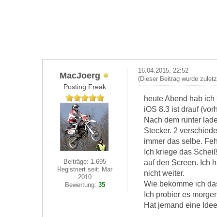
16.04.2015, 22:52
MacJoerg
(Dieser Beitrag wurde zulet
Posting Freak
heute Abend hab ich f
iOS 8.3 ist drauf (vo
Nach dem runter lade
Stecker. 2 verschiede
immer das selbe. Feh
Ich kriege das Sche
Beiträge: 1.695
auf den Screen. Ich 
Registriert seit: Mar
nicht weiter.
2010
Wie bekomme ich da
Bewertung:
35
Ich probier es morg
Hat jemand eine Idee