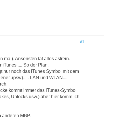
#1
 mal). Ansonsten tat alles astrein.
 iTunes..... So der Plan.
gt nur noch das iTunes Symbol mit dem
dener .ipsw)..... LAN und WLAN....
rch.
drücke kommt immer das iTunes-Symbol
rakes, Unlocks usw.) aber hier komm ich
em anderen MBP.