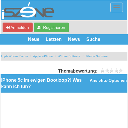
Anmelden
Registrieren
Neue
Letzten
News
Suche
Apple iPhone Forum
Apple - iPhone
iPhone Software
iPhone Software
Themabewertung:
iPhone 5c im ewigen Bootloop?! Was
Ansichts-Optionen
kann ich tun?