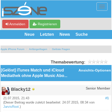
Anmelden
Registrieren
Neue
Letzten
News
Suche
Apple iPhone Forum
Anfängerfragen
Gelöste Fragen
Themabewertung:
[Gelöst] iTunes Match und iCloud
Ansichts-Optionen
Mediathek ohne Apple Music Abo...
Blacky12
Senior Member
21.07.2015, 21:43
#1
(Dieser Beitrag wurde zuletzt bearbeitet: 24.07.2015, 08:34 von
JarvisRoot
.)