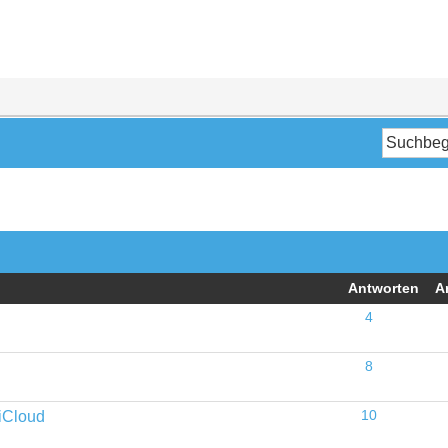
Antworten
A
4
8
 iCloud
10