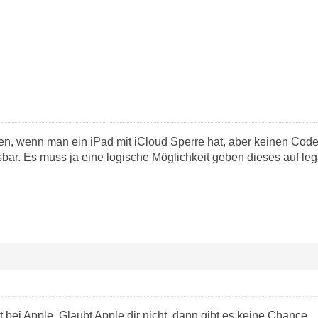
, wenn man ein iPad mit iCloud Sperre hat, aber keinen Cod
bar. Es muss ja eine logische Möglichkeit geben dieses auf le
t bei Apple. Glaubt Apple dir nicht, dann gibt es keine Chance.