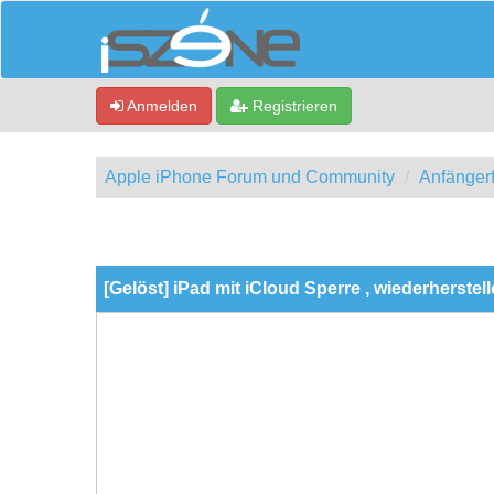
Anmelden
Registrieren
Apple iPhone Forum und Community
Anfänger
ewertung(en) - 0 im Durchschnitt
[Gelöst] iPad mit iCloud Sperre , wiederherstel