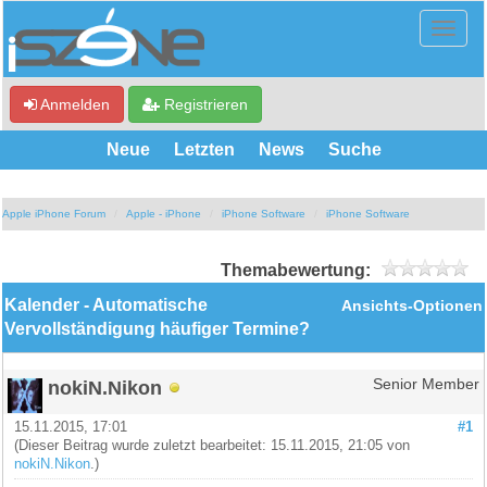
Anmelden
Registrieren
Neue
Letzten
News
Suche
Apple iPhone Forum
Apple - iPhone
iPhone Software
iPhone Software
Themabewertung:
Kalender - Automatische
Ansichts-Optionen
Vervollständigung häufiger Termine?
nokiN.Nikon
Senior Member
15.11.2015, 17:01
#1
(Dieser Beitrag wurde zuletzt bearbeitet: 15.11.2015, 21:05 von
nokiN.Nikon
.)