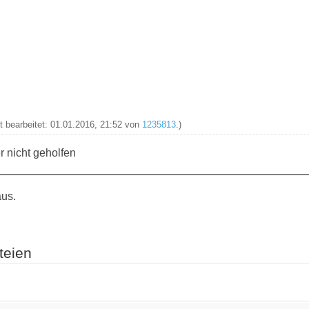
zt bearbeitet: 01.01.2016, 21:52 von
1235813
.)
r nicht geholfen
aus.
teien