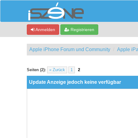
Anmelden
Registrieren
Apple iPhone Forum und Community
Apple iP
0 Bewertung(en) - 0 im Durchschnitt
1
2
3
4
5
Seiten (2):
« Zurück
1
2
Update Anzeige jedoch keine verfügbar