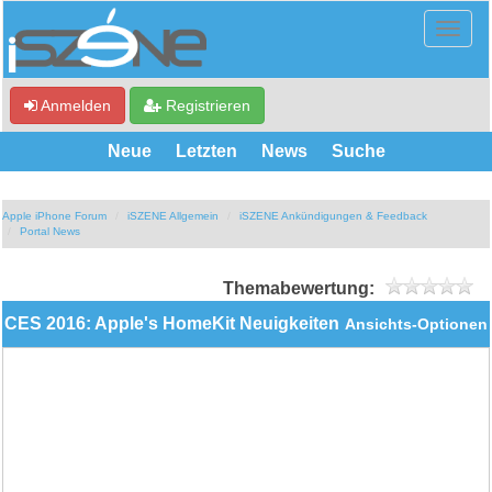
Anmelden
Registrieren
Neue
Letzten
News
Suche
Apple iPhone Forum
iSZENE Allgemein
iSZENE Ankündigungen & Feedback
Portal News
Themabewertung:
CES 2016: Apple's HomeKit Neuigkeiten
Ansichts-Optionen