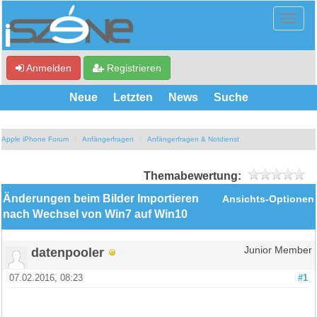
Anmelden
Registrieren
Neue
Letzten
News
Suche
Apple iPhone Forum
Anfängerfragen
Anfängerfragen & Notdienst
Themabewertung:
Änderungen beim Bilder Importieren
Ansichts-Optionen
nach Wechsel von Win7 auf Win10
datenpooler
Junior Member
07.02.2016, 08:23
#1