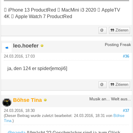
 iPhone 13 ProductRed  MacMini i3 2020  AppleTV
4K  Apple Watch 7 ProductRed
Zitieren
leo.hoefer
Posting Freak
24.03.2016, 17:03
#36
ja, den 124 er spider[emoji6]
Zitieren
Böhse Tina
Musik an... Welt aus...
24.03.2016, 18:30
#37
(Dieser Beitrag wurde zuletzt bearbeitet: 24.03.2016, 18:31 von
Böhse
Tina
.)
@panda
Allmächt ?? Geschmäcker sind ja zum Glück