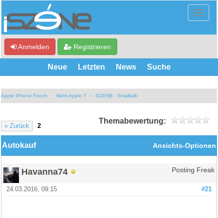
Anmelden
Registrieren
Neue
Letzten
News
Suche
Apple iPhone Forum
Nicht Apple ?
iSZENE - Smalltalk
Themabewertung:
« Zurück
2
Autokauf
Ansichts-Optionen
Havanna74
Posting Freak
24.03.2016, 09:15
#21