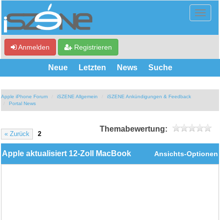
Anmelden
Registrieren
Neue
Letzten
News
Suche
Apple iPhone Forum
iSZENE Allgemein
iSZENE Ankündigungen & Feedback
Portal News
Themabewertung:
« Zurück
2
Apple aktualisiert 12-Zoll MacBook
Ansichts-Optionen