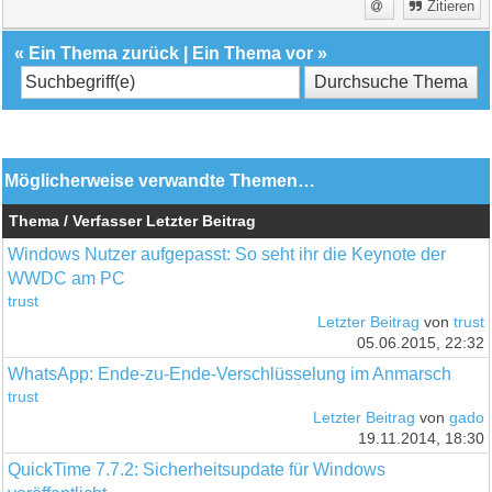
Zitieren
«
Ein Thema zurück
|
Ein Thema vor
»
Möglicherweise verwandte Themen…
Thema / Verfasser
Letzter Beitrag
Windows Nutzer aufgepasst: So seht ihr die Keynote der
WWDC am PC
trust
Letzter Beitrag
von
trust
05.06.2015, 22:32
WhatsApp: Ende-zu-Ende-Verschlüsselung im Anmarsch
trust
Letzter Beitrag
von
gado
19.11.2014, 18:30
QuickTime 7.7.2: Sicherheitsupdate für Windows