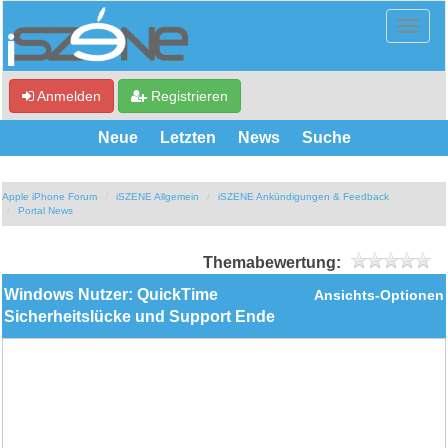
Anmelden
Registrieren
Neue
Letzten
News
Suche
Apple iPhone Forum
iSZENE Allgemein
iSZENE Ankündigungen & Feedback
Portal News
Themabewertung:
Windows Nutzer: QuickTime
Ansichts-Optionen
Sicherheitslücke und Support Ende