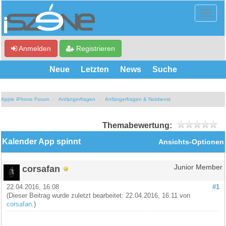
Anmelden
Registrieren
Neue
Letzten
News
Suche
Apple iPhone Forum
Anfängerfragen
Anfängerfragen & Notdienst
Themabewertung:
Kalender App spinnt
Ansichts-Optionen
corsafan
Junior Member
22.04.2016, 16:08
#1
(Dieser Beitrag wurde zuletzt bearbeitet: 22.04.2016, 16:11 von
corsafan
.)