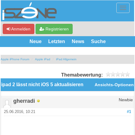
Anmelden
Registrieren
Neue
Letzten
News
Suche
Apple iPhone Forum
Apple iPad
iPad Allgemein
Themabewertung:
ipad 2 lässt nicht iOS 5 aktualisieren
Ansichts-Optionen
gherradi
Newbie
25.06.2016, 10:21
#1