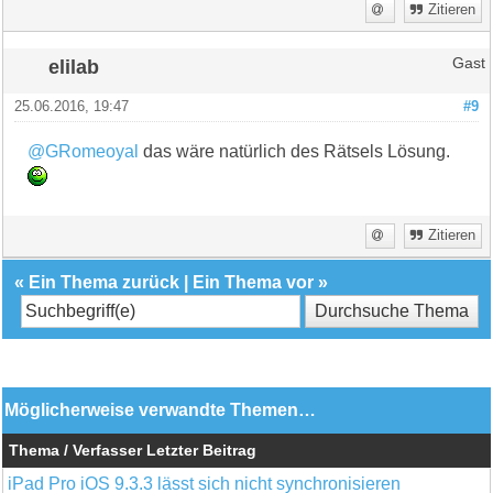
Zitieren
elilab
Gast
25.06.2016, 19:47
#9
@GRomeoyal
das wäre natürlich des Rätsels Lösung.
Zitieren
«
Ein Thema zurück
|
Ein Thema vor
»
Möglicherweise verwandte Themen…
Thema / Verfasser
Letzter Beitrag
iPad Pro iOS 9.3.3 lässt sich nicht synchronisieren