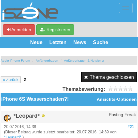
Anmelden
Registrieren
Neue
Letzten
News
Suche
Apple iPhone Forum
Anfängerfragen
Anfängerfragen & Notdienst
Thema geschlossen
« Zurück
2
Themabewertung:
iPhone 6S Wasserschaden?!
Ansichts-Optionen
*Leopard*
Posting Freak
20.07.2016, 14:38
#21
(Dieser Beitrag wurde zuletzt bearbeitet: 20.07.2016, 14:39 von
*Leopard*
.)