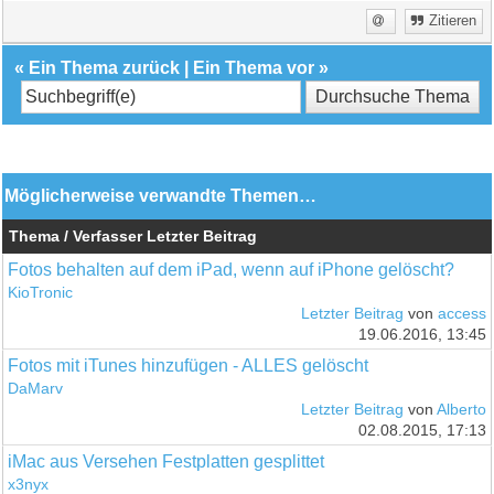
Zitieren
«
Ein Thema zurück
|
Ein Thema vor
»
Möglicherweise verwandte Themen…
Thema / Verfasser
Letzter Beitrag
Fotos behalten auf dem iPad, wenn auf iPhone gelöscht?
KioTronic
Letzter Beitrag
von
access
19.06.2016, 13:45
Fotos mit iTunes hinzufügen - ALLES gelöscht
DaMarv
Letzter Beitrag
von
Alberto
02.08.2015, 17:13
iMac aus Versehen Festplatten gesplittet
x3nyx