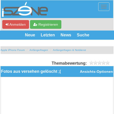
Anmelden
Registrieren
Neue
Letzten
News
Suche
Apple iPhone Forum
Anfängerfragen
Anfängerfragen & Notdienst
Themabewertung:
Fotos aus versehen gelöscht ;(
Ansichts-Optionen