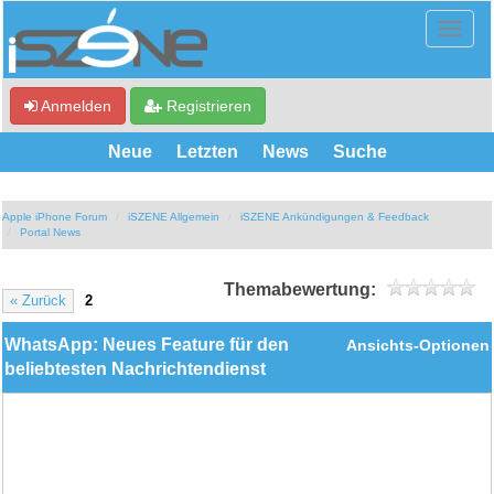
Anmelden
Registrieren
Neue
Letzten
News
Suche
Apple iPhone Forum
iSZENE Allgemein
iSZENE Ankündigungen & Feedback
Portal News
Themabewertung:
« Zurück
2
WhatsApp: Neues Feature für den
Ansichts-Optionen
beliebtesten Nachrichtendienst