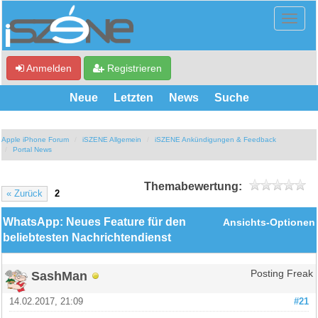
Anmelden
Registrieren
Neue
Letzten
News
Suche
Apple iPhone Forum
iSZENE Allgemein
iSZENE Ankündigungen & Feedback
Portal News
Themabewertung:
« Zurück
2
WhatsApp: Neues Feature für den
Ansichts-Optionen
beliebtesten Nachrichtendienst
SashMan
Posting Freak
14.02.2017, 21:09
#21