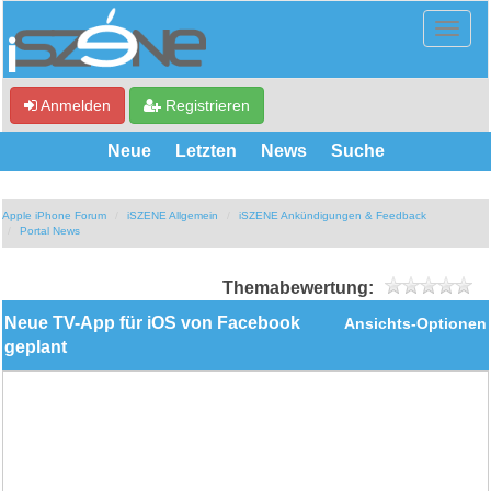
Anmelden
Registrieren
Neue
Letzten
News
Suche
Apple iPhone Forum
iSZENE Allgemein
iSZENE Ankündigungen & Feedback
Portal News
Themabewertung:
Neue TV-App für iOS von Facebook
Ansichts-Optionen
geplant