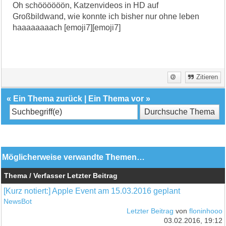
Oh schöööööön, Katzenvideos in HD auf
Großbildwand, wie konnte ich bisher nur ohne leben
haaaaaaaach [emoji7][emoji7]
Zitieren
«
Ein Thema zurück
|
Ein Thema vor
»
Möglicherweise verwandte Themen…
Thema / Verfasser
Letzter Beitrag
[Kurz notiert:] Apple Event am 15.03.2016 geplant
NewsBot
Letzter Beitrag
von
floninhooo
03.02.2016, 19:12