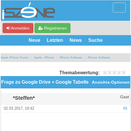
Anmelden
Registrieren
Neue
Letzten
News
Suche
Apple iPhone Forum
Apple - iPhone
iPhone Software
iPhone Software
Themabewertung:
Frage zu Google Drive + Google Tabelle
Ansichts-Optionen
*Steffen*
Gast
02.03.2017, 19:42
#1