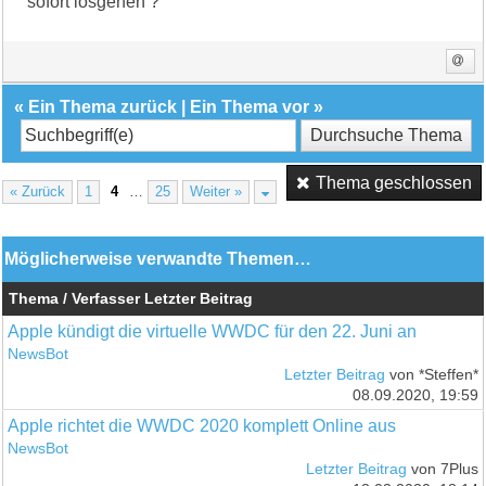
sofort losgehen ?
«
Ein Thema zurück
|
Ein Thema vor
»
Thema geschlossen
« Zurück
1
4
…
25
Weiter »
Möglicherweise verwandte Themen…
Thema / Verfasser
Letzter Beitrag
Apple kündigt die virtuelle WWDC für den 22. Juni an
NewsBot
Letzter Beitrag
von *Steffen*
08.09.2020, 19:59
Apple richtet die WWDC 2020 komplett Online aus
NewsBot
Letzter Beitrag
von 7Plus