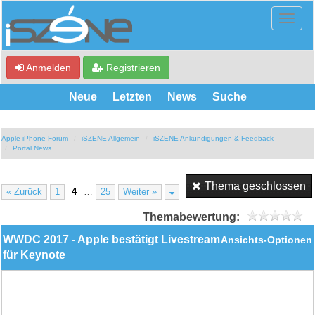
Anmelden
Registrieren
Neue
Letzten
News
Suche
Apple iPhone Forum
iSZENE Allgemein
iSZENE Ankündigungen & Feedback
Portal News
Thema geschlossen
« Zurück
1
4
…
25
Weiter »
Themabewertung:
WWDC 2017 - Apple bestätigt Livestream
Ansichts-Optionen
für Keynote