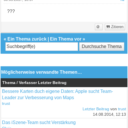
???
Zitieren
«
Ein Thema zurück
|
Ein Thema vor
»
Möglicherweise verwandte Themen…
Thema / Verfasser
Letzter Beitrag
Bessere Karten duch eigene Daten: Apple sucht Team-
Leader zur Verbesserung von Maps
trust
Letzter Beitrag
von
trust
14.08.2014, 12:13
Das iSzene-Team sucht Verstärkung