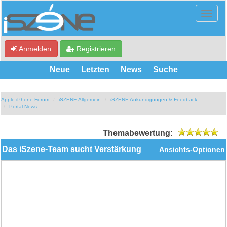
Anmelden
Registrieren
Neue
Letzten
News
Suche
Apple iPhone Forum
iSZENE Allgemein
iSZENE Ankündigungen & Feedback
Portal News
Themabewertung:
Das iSzene-Team sucht Verstärkung
Ansichts-Optionen