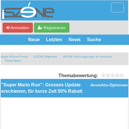
Anmelden
Registrieren
Neue
Letzten
News
Suche
Apple iPhone Forum
iSZENE Allgemein
iSZENE Ankündigungen & Feedback
Portal News
Themabewertung:
"Super Mario Run": Grosses Update
Ansichts-Optionen
erschienen, für kurze Zeit 50% Rabatt