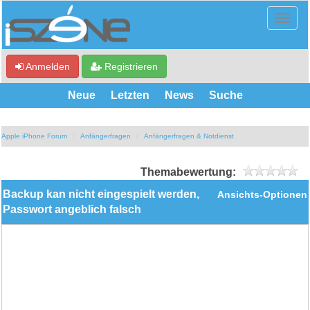
Anmelden
Registrieren
Neue
Letzten
News
Suche
Apple iPhone Forum
Anfängerfragen
Anfängerfragen & Notdienst
Themabewertung:
Backup kan nicht eingespielt werden,
Ansichts-Optionen
Passwort angeblich falsch