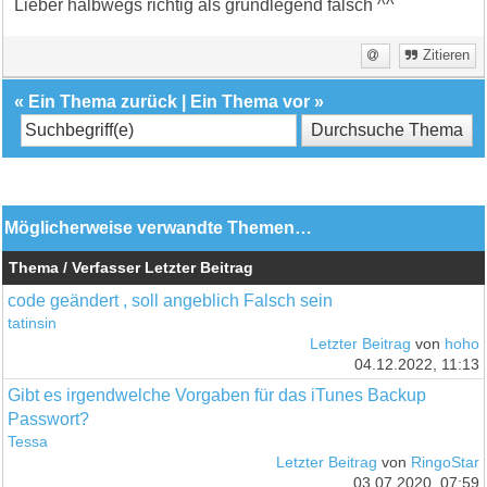
Lieber halbwegs richtig als grundlegend falsch ^^
Zitieren
«
Ein Thema zurück
|
Ein Thema vor
»
Möglicherweise verwandte Themen…
Thema / Verfasser
Letzter Beitrag
code geändert , soll angeblich Falsch sein
tatinsin
Letzter Beitrag
von
hoho
04.12.2022, 11:13
Gibt es irgendwelche Vorgaben für das iTunes Backup
Passwort?
Tessa
Letzter Beitrag
von
RingoStar
03.07.2020, 07:59