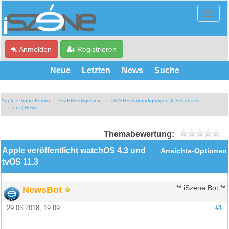
Anmelden
Registrieren
Neue
Letzten
News
Suche
Apple iPhone Forum
iSZENE Allgemein
iSZENE Ankündigungen & Feedback
Portal News
Themabewertung:
Apple veröffentlicht watchOS 4.3 und
Ansichts-Optionen
tvOS 11.3
NewsBot
** iSzene Bot **
29.03.2018, 19:09
#1