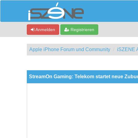
Anmelden
Registrieren
Apple iPhone Forum und Community
iSZENE A
0 Bewertung(en) - 0 im Durchschnitt
1
2
3
4
5
StreamOn Gaming: Telekom startet neue Zubu