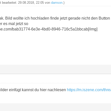
zt bearbeitet: 29.08.2018, 22:05 von
damson
.)
ak. Bild wollte ich hochladen finde jetzt gerade nicht den Butto
er es mal jetzt so
szene.com/bab31774-6e3e-4bd0-8946-716c5a1bbcab[/img]
lder einfügt kannst du hier nachlesen
https://m.iszene.com/thr