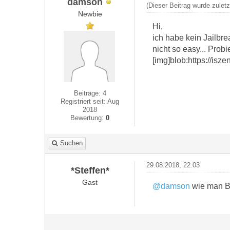
damson
(Dieser Beitrag wurde zulet
Newbie
Hi,
ich habe kein Jailbre
nicht so easy... Probi
[img]blob:https://i
Beiträge: 4
Registriert seit: Aug
2018
Bewertung:
0
Suchen
29.08.2018, 22:03
*Steffen*
Gast
@damson
wie man Bi