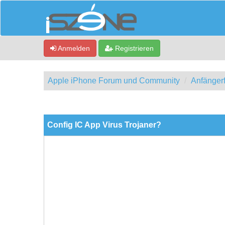
Anmelden
Registrieren
Apple iPhone Forum und Community
Anfänger
0 Bewertung(en) - 0 im Durchschnitt
1
2
3
4
5
Config IC App Virus Trojaner?