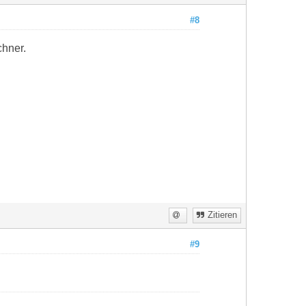
#8
chner.
Zitieren
#9