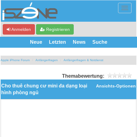
Anmelden
Registrieren
Neue
Letzten
News
Suche
Apple iPhone Forum
Anfängerfragen
Anfängerfragen & Notdienst
Themabewertung:
Cho thuê chung cư mini đa dạng loại
Ansichts-Optionen
hình phòng ngủ