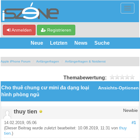
Anmelden
Registrieren
Neue
Letzten
News
Suche
Apple iPhone Forum
Anfängerfragen
Anfängerfragen & Notdienst
Themabewertung:
Cho thuê chung cư mini đa dạng loại
Ansichts-Optionen
hình phòng ngủ
thuy tien
Newbie
14.02.2019, 05:06
#1
(Dieser Beitrag wurde zuletzt bearbeitet: 10.08.2019, 11:31 von
thuy
tien
.)