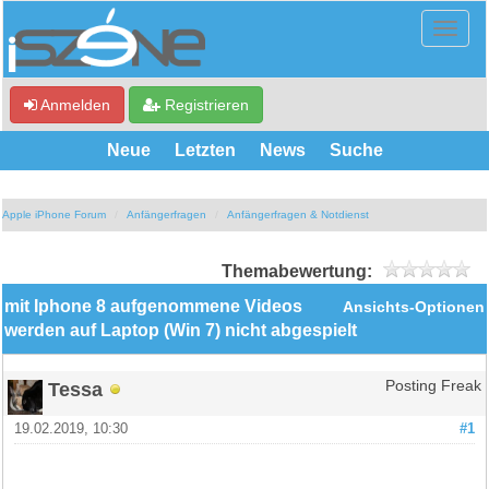
Anmelden
Registrieren
Neue
Letzten
News
Suche
Apple iPhone Forum
Anfängerfragen
Anfängerfragen & Notdienst
Themabewertung:
mit Iphone 8 aufgenommene Videos
Ansichts-Optionen
werden auf Laptop (Win 7) nicht abgespielt
Tessa
Posting Freak
19.02.2019, 10:30
#1