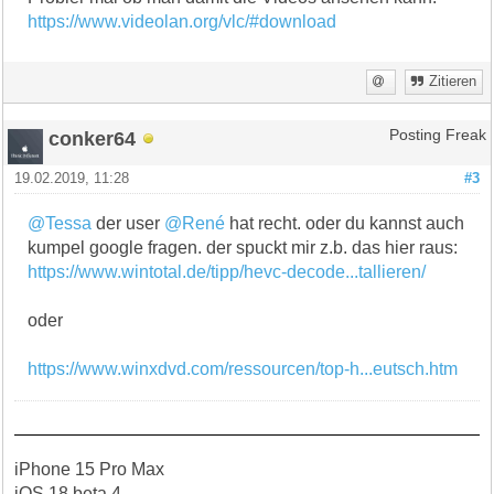
https://www.videolan.org/vlc/#download
Zitieren
conker64
Posting Freak
19.02.2019, 11:28
#3
@Tessa
der user
@René
hat recht. oder du kannst auch
kumpel google fragen. der spuckt mir z.b. das hier raus:
https://www.wintotal.de/tipp/hevc-decode...tallieren/
oder
https://www.winxdvd.com/ressourcen/top-h...eutsch.htm
iPhone 15 Pro Max
iOS 18 beta 4