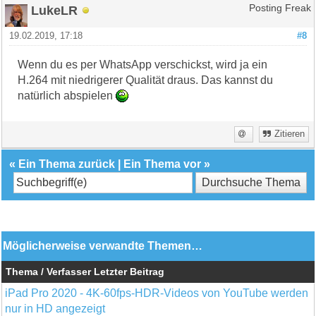
LukeLR
Posting Freak
19.02.2019, 17:18
#8
Wenn du es per WhatsApp verschickst, wird ja ein
H.264 mit niedrigerer Qualität draus. Das kannst du
natürlich abspielen
Zitieren
«
Ein Thema zurück
|
Ein Thema vor
»
Möglicherweise verwandte Themen…
Thema / Verfasser
Letzter Beitrag
iPad Pro 2020 - 4K-60fps-HDR-Videos von YouTube werden
nur in HD angezeigt