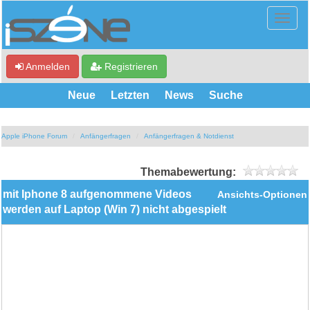
Anmelden
Registrieren
Neue
Letzten
News
Suche
Apple iPhone Forum
Anfängerfragen
Anfängerfragen & Notdienst
Themabewertung:
mit Iphone 8 aufgenommene Videos
Ansichts-Optionen
werden auf Laptop (Win 7) nicht abgespielt