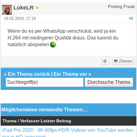
LukeLR
Posting Freak
19.02.2019, 17:18
#8
Wenn du es per WhatsApp verschickst, wird ja ein
H.264 mit niedrigerer Qualität draus. Das kannst du
natürlich abspielen
Zitieren
«
Ein Thema zurück
|
Ein Thema vor
»
Möglicherweise verwandte Themen…
Thema / Verfasser
Letzter Beitrag
iPad Pro 2020 - 4K-60fps-HDR-Videos von YouTube werden
nur in HD angezeigt