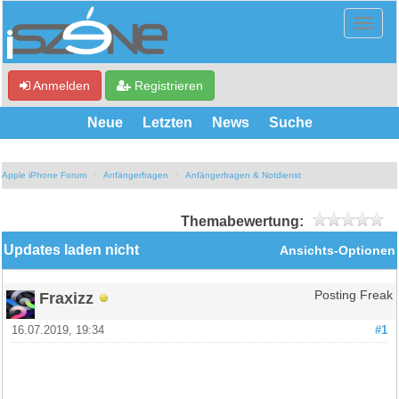
Anmelden
Registrieren
Neue
Letzten
News
Suche
Apple iPhone Forum
Anfängerfragen
Anfängerfragen & Notdienst
Themabewertung:
Updates laden nicht
Ansichts-Optionen
Fraxizz
Posting Freak
16.07.2019, 19:34
#1