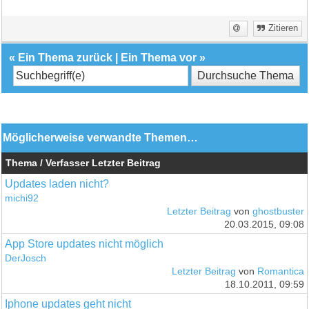
Zitieren
«
Ein Thema zurück
|
Ein Thema vor
»
Möglicherweise verwandte Themen…
Thema / Verfasser
Letzter Beitrag
Updates laden nicht?
michi92
Letzter Beitrag
von
ghostbuster
20.03.2015, 09:08
App Store updates nicht möglich
DerJosch
Letzter Beitrag
von
Romantica
18.10.2011, 09:59
Iphone updates geht nicht