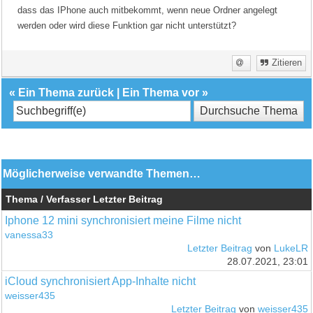
dass das IPhone auch mitbekommt, wenn neue Ordner angelegt
werden oder wird diese Funktion gar nicht unterstützt?
Zitieren
«
Ein Thema zurück
|
Ein Thema vor
»
Möglicherweise verwandte Themen…
Thema / Verfasser
Letzter Beitrag
Iphone 12 mini synchronisiert meine Filme nicht
vanessa33
Letzter Beitrag
von
LukeLR
28.07.2021, 23:01
iCloud synchronisiert App-Inhalte nicht
weisser435
Letzter Beitrag
von
weisser435