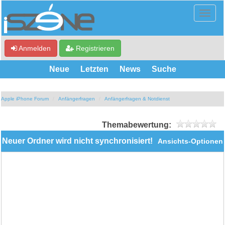
Anmelden
Registrieren
Neue
Letzten
News
Suche
Apple iPhone Forum
Anfängerfragen
Anfängerfragen & Notdienst
Themabewertung:
Neuer Ordner wird nicht synchronisiert!
Ansichts-Optionen