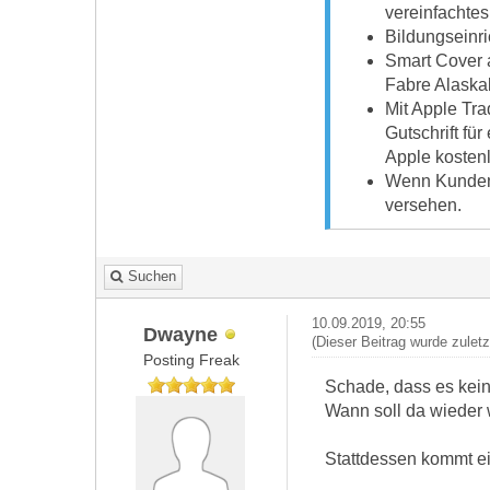
vereinfachte
Bildungseinr
Smart Cover a
Fabre Alaskab
Mit Apple Tra
Gutschrift fü
Apple kostenl
Wenn Kunden o
versehen.
Suchen
10.09.2019, 20:55
Dwayne
(Dieser Beitrag wurde zulet
Posting Freak
Schade, dass es kein
Wann soll da wiede
Stattdessen kommt e