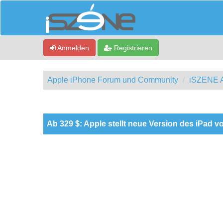
Anmelden
Registrieren
Apple iPhone Forum und Community
iSZENE A
0 Bewertung(en) - 0 im Durchschnitt
1
2
3
4
5
Ab 329 $: Apple stellt neue Version des iPad v