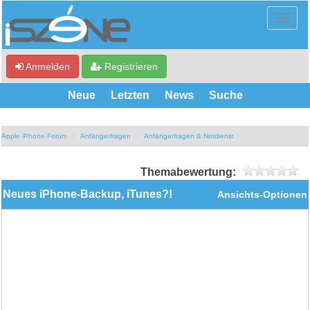
Anmelden
Registrieren
Neue
Letzten
News
Suche
Apple iPhone Forum
Anfängerfragen
Anfängerfragen & Notdienst
Themabewertung:
Neues iPhone-Backup, iTunes?!
Ansichts-Optionen